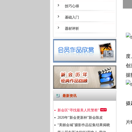
技巧心得
基础入门
器材评析
数
度
创
据
最新资讯
摄
新会区“寻找最美人民警察”
2020年“新会更新杯”新会陈皮
片
“美丽会城”摄影作品征集结果揭晓