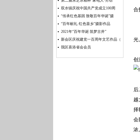
第二届东芝冰箱杯“家电人·劳动
双水镇庆祝中国共产党成立100周
合
“传承红色基因 致敬百年华诞”摄
“百年献礼·红色葵乡”摄影作品
2021年“百年华诞 筑梦古井”
光
新会区庆祝建党一百周年文艺作品（
我区喜添省会会员
创
后
,
越
择
会
浓