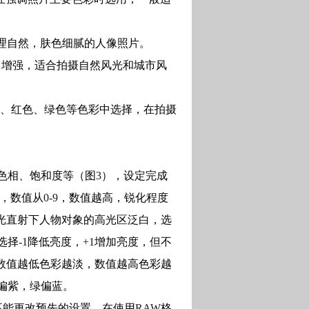
理自然，肤色细腻的人像照片。
当增强，适合拍摄自然风光和城市风
、红色、绿色等色彩中选择，在拍摄
色相、饱和度等（图
3
），设定完成
，数值从
0-9
，数值越高，锐化程度
光直射下人物对象的高光区泛白，选
选择
-1
降低亮度，
+1
增加亮度，但不
数值越低色彩越淡，数值越高色彩越
偏紫，绿偏蓝。
不能更改预先的设置，在使用
RAW
格