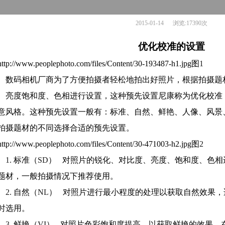
2015-01-14 浏览:17390次
优化校准的设置
图
1
码相机厂商为了方便拍摄者轻松地拍出好照片，根据拍摄题材
、亮度饱和度、色相进行设置，这种预先设置尼康称为优化校准
意风格。这种预先设置一般有：标准、自然、鲜艳、人像、风景
拍摄题材的不同选择合适的预先设置。
图
2
1.
标准（
SD
）
对照片的锐化、对比度、亮度、饱和度、色相
题材，一般拍摄情况下推荐使用。
2.
自然（
NL
）
对照片进行最小程度的处理以获取自然效果，
时选用。
3.
鲜艳（
VI
）
对照片色彩饱和度提高，以获取鲜艳的效果，