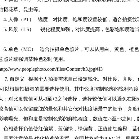
拍摄花草、昆虫等。
4.
人像（
PT
）
锐度、对比度、饱和度设置较低，适合拍摄纹
5.
风景（
LS
）
锐化程度加强，对比度提高，色彩饱和度适
。
6.
单色（
MC
）
适合拍摄单色照片，可以从黑白、黄色、橙色
意照片或强调某种色彩时使用。
图
3
7.
自定义
根据个人拍摄需求自己设定锐化、对比度、亮度、
可以根据拍摄者的需要选择使用。其中锐度控制轮廓的锐利程度
大；对比度数值可从
-3
至
+3
之间选择，选择较低值可以避免在阳
较高值可以保留朦胧的景色和其它低对比度场景中的细节；亮度
影响曝光。饱和度是控制色彩的鲜艳程度，数值在
-3
至
+3
之间，
。色相选择负值使红偏紫，蓝偏绿，绿偏黄，正值使红偏橙，蓝
需要注意的是
,
优化校准的设置，在照片格式为
JPEG
时，后期