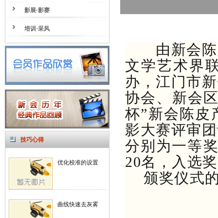
影展·影赛
培训·采风
由新会陈皮
文学艺术界
办，江门市新
协会、新会区
杯”新会陈皮
影大赛评审团
技巧心得
分别为一等奖
20名，入选奖
优化校准的设置
颁奖仪式的
曲线快速去灰雾