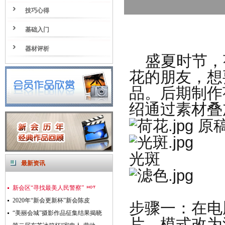
技巧心得
基础入门
器材评析
盛夏时节，
花的朋友，想
品。后期制作
绍通过素材叠
原
光斑
最新资讯
新会区“寻找最美人民警察”
2020年“新会更新杯”新会陈皮
步骤一：在电
“美丽会城”摄影作品征集结果揭晓
片，模式改为