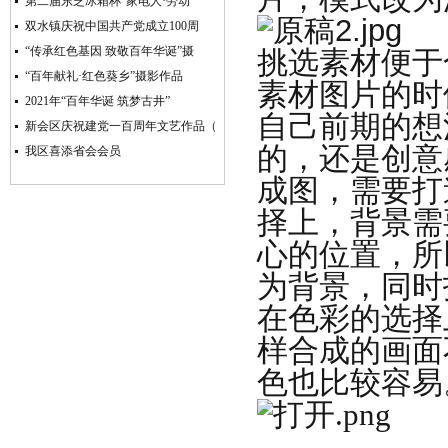
第二届东芝冰箱杯“家电人·劳动
双水镇庆祝中国共产党成立100周
“传承红色基因 致敬百年华诞”摄
挑选素材便于
“百年献礼·红色葵乡”摄影作品
素材图片的时
2021年“百年华诞 筑梦古井”
自己前期的想
新会区庆祝建党一百周年文艺作品（
的，还是创意
我区喜添省会会员
成图，需要打
择上，背景需
心的位置，所
为背景，同时
在色彩的选择
样合成的画面
色也比较容易