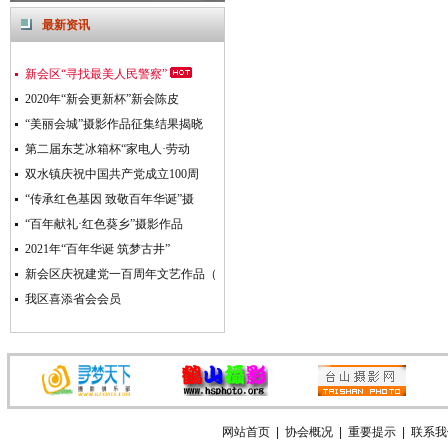
最新资讯
新会区“寻找最美人民警察”
2020年“新会更新杯”新会陈皮
“美丽会城”摄影作品征集结果揭晓
第二届东芝冰箱杯“家电人·劳动
双水镇庆祝中国共产党成立100周
“传承红色基因 致敬百年华诞”摄
“百年献礼·红色葵乡”摄影作品
2021年“百年华诞 筑梦古井”
新会区庆祝建党一百周年文艺作品（
我区喜添省会会员
网站首页
|
协会概况
|
重要提示
|
联系我