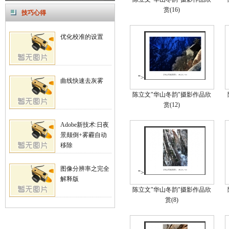
赏(16)
技巧心得
优化校准的设置
">
曲线快速去灰雾
陈立文"华山冬韵"摄影作品欣
赏(12)
Adobe新技术:日夜
景颠倒+雾霾自动
移除
图像分辨率之完全
">
解释版
陈立文"华山冬韵"摄影作品欣
赏(8)