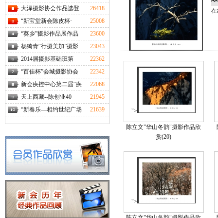
大泽摄影协会作品选登
26418
在
“新宝堂新会陈皮杯·
25008
“葵乡”摄影作品展作品
23600
杨猗青“行摄美加”摄影
23043
2014届摄影基础班第
22362
“百佳杯”会城摄影协会
22342
新会疾控中心第二届“疾
22068
天上西藏--陈创业40
21945
“新春乐—相约世纪广场
21639
">
陈立文"华山冬韵"摄影作品欣
赏(20)
">
陈立文"华山冬韵"摄影作品欣